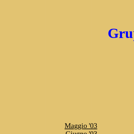
Grup
Maggio '03
Giugno '03