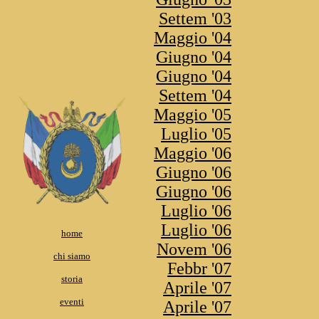
Settem '03
Maggio '04
Giugno '04
Giugno '04
Settem '04
Maggio '05
Luglio '05
Maggio '06
Giugno '06
Giugno '06
Luglio '06
Luglio '06
home
Novem '06
chi siamo
Febbr '07
storia
Aprile '07
eventi
Aprile '07