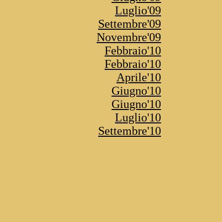
Luglio'09
Settembre'09
Novembre'09
Febbraio'10
Febbraio'10
Aprile'10
Giugno'10
Giugno'10
Luglio'10
Settembre'10