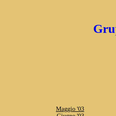
Grup
Maggio '03
Giugno '03