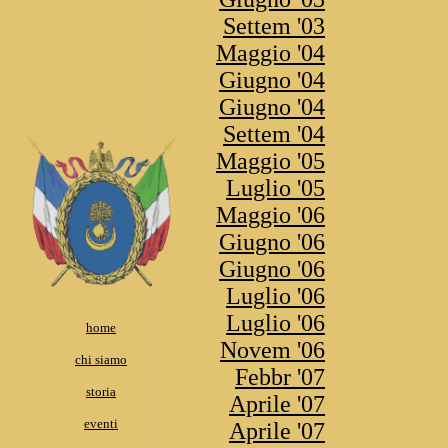
Settem '03
Maggio '04
Giugno '04
Giugno '04
Settem '04
Maggio '05
Luglio '05
Maggio '06
Giugno '06
Giugno '06
Luglio '06
Luglio '06
home
Novem '06
chi siamo
Febbr '07
storia
Aprile '07
eventi
Aprile '07