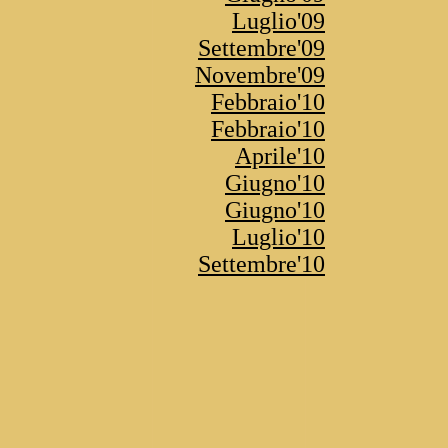
Luglio'09
Settembre'09
Novembre'09
Febbraio'10
Febbraio'10
Aprile'10
Giugno'10
Giugno'10
Luglio'10
Settembre'10